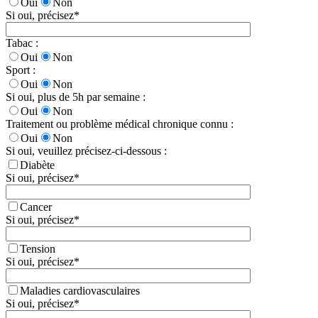
Oui
Non
Si oui, précisez
*
Tabac :
Oui
Non
Sport :
Oui
Non
Si oui, plus de 5h par semaine :
Oui
Non
Traitement ou problème médical chronique connu :
Oui
Non
Si oui, veuillez précisez-ci-dessous :
Diabète
Si oui, précisez
*
Cancer
Si oui, précisez
*
Tension
Si oui, précisez
*
Maladies cardiovasculaires
Si oui, précisez
*